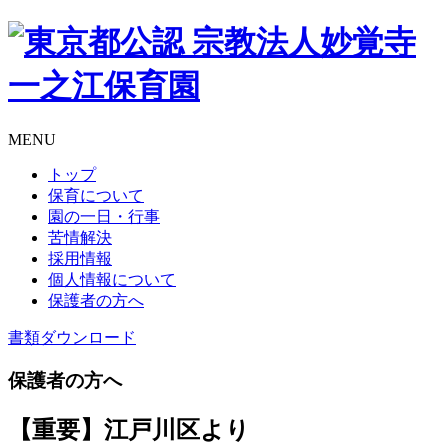
MENU
トップ
保育について
園の一日・行事
苦情解決
採用情報
個人情報について
保護者の方へ
書類
ダウンロード
保護者の方へ
【重要】江戸川区より