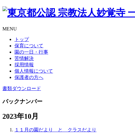
MENU
トップ
保育について
園の一日・行事
苦情解決
採用情報
個人情報について
保護者の方へ
書類
ダウンロード
バックナンバー
2023年10月
１１月の園だより と クラスだより