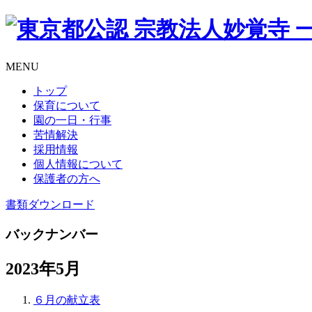
MENU
トップ
保育について
園の一日・行事
苦情解決
採用情報
個人情報について
保護者の方へ
書類
ダウンロード
バックナンバー
2023年5月
６月の献立表