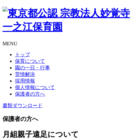
MENU
トップ
保育について
園の一日・行事
苦情解決
採用情報
個人情報について
保護者の方へ
書類
ダウンロード
保護者の方へ
月組親子遠足について