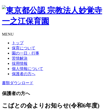
MENU
トップ
保育について
園の一日・行事
苦情解決
採用情報
個人情報について
保護者の方へ
書類
ダウンロード
保護者の方へ
こばとの会よりお知らせ(令和6年度)