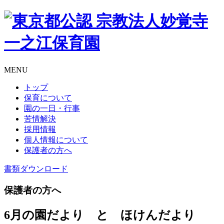
MENU
トップ
保育について
園の一日・行事
苦情解決
採用情報
個人情報について
保護者の方へ
書類
ダウンロード
保護者の方へ
6月の園だより と ほけんだより