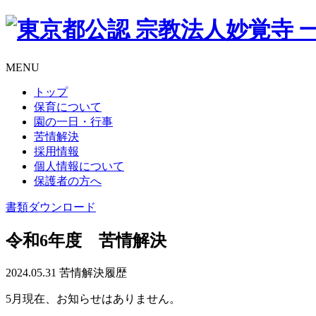
MENU
トップ
保育について
園の一日・行事
苦情解決
採用情報
個人情報について
保護者の方へ
書類
ダウンロード
令和6年度 苦情解決
2024.05.31
苦情解決履歴
5月現在、お知らせはありません。