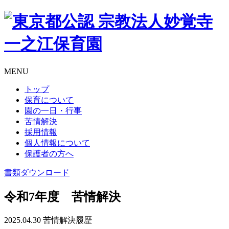
MENU
トップ
保育について
園の一日・行事
苦情解決
採用情報
個人情報について
保護者の方へ
書類
ダウンロード
令和7年度 苦情解決
2025.04.30
苦情解決履歴