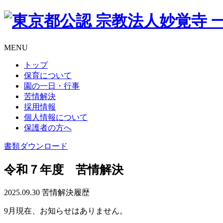
MENU
トップ
保育について
園の一日・行事
苦情解決
採用情報
個人情報について
保護者の方へ
書類
ダウンロード
令和７年度 苦情解決
2025.09.30
苦情解決履歴
9月現在、お知らせはありません。