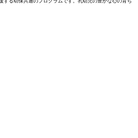
援する幼保共通のプログラムです。乳幼児の豊かな心の育ち