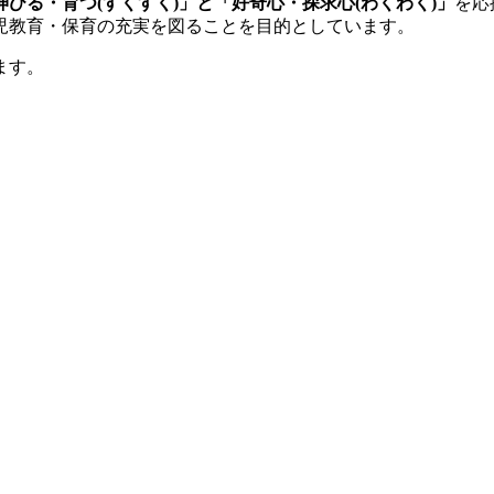
伸びる・育つ(すくすく)」と「好奇心・探求心(わくわく)」
を応
児教育・保育の充実を図ることを目的としています。
ます。