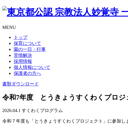
MENU
トップ
保育について
園の一日・行事
苦情解決
採用情報
個人情報について
保護者の方へ
書類
ダウンロード
令和7年度 とうきょうすくわくプロジ
2026.04.1
すくわくプログラム
令和７年度も「とうきょうすくわくプロジェクト」に参加し