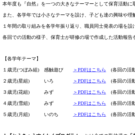
本年度も『
自然
』を一つの大きなテーマーとして保育活動に
また、各学年では小さなテーマを設け、子ども達の興味や理
１年間の取り組みを各学年振り返り、職員同士発表の場を設
各回での活動の様子、保育士が研修の場で作成した活動報告
【各学年テーマ】
１歳児(つぼみ組) 感触遊び
＞PDFはこちら
(各回の
２歳児(星組) いろ
＞PDFはこちら
(各回の
３歳児(花組) みず
＞PDFはこちら
(各回の
４歳児(雪組) みず
＞PDFはこちら
(各回の
５歳児(月組) いのち
＞PDFはこちら
(各回の